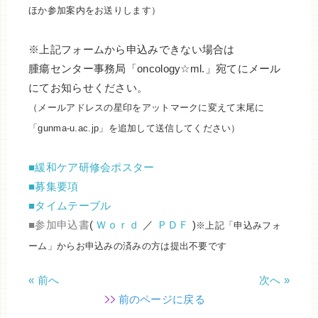
ほか参加案内をお送りします）
※上記フォームから申込みできない場合は
腫瘍センター事務局「oncology☆ml.」宛てにメール
にてお知らせください。
（メールアドレスの星印をアットマークに変えて末尾に
「gunma-u.ac.jp」を追加して送信してください）
■緩和ケア研修会ポスター
■募集要項
■タイムテーブル
■参加申込書
(
Ｗｏｒｄ
／
ＰＤＦ
)
※上記「申込みフォ
ーム」からお申込みの済みの方は提出不要です
« 前へ
次へ »
前のページに戻る