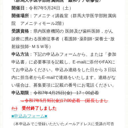
〈群馬大学医学部附属病院 緩和ケア研修会〉
開催日
：令和7年5月24日（土）
開催場所
：アメニティ講義室（群馬大学医学部附属病
院 アメニティモール2階）
受講資格
：県内医療機関の 医師及び歯科医師，がん
診療に携わる医療従事者（看護師･薬剤師･栄養士･放
射線技師･ＭＳＷ等）
申込方法
：下記の申込みフォームから、または「参加
申込書」に必要事項を記載し、E-mailに添付やFAXに
てお申込みください。申込み連絡をした日から３日以
内に担当者からE-mailで連絡をいたします。連絡がな
い場合は、募集要項に記載の番号にお電話ください。
申込期限
：
令和7年4月25日(金) 17：00必着
→令和7年5月9日(金)17:00必着 (延長しまし
た)
受付終了しました
■申込みフォーム■
（本申込みでご登録いただいたメールアドレスに受講の可否